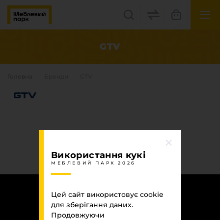
UK
EN
GTV
Львів, вул. Бескидська, 35
Головна
Бренди
GTV
+38(067) 222 1530
МП Online
Використання кукі
МЕБЛЕВИЙ ПАРК 2026
Категорії
Цей сайт використовує cookie
Плитні матеріали
для зберігання даних.
Крайка
Продовжуючи