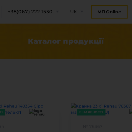
+38(067) 222 1530
Uk
МП Online
Каталог продукцiї
ТІ
В НАЯВНОСТІ
ро компанію
Категорії
54
№ 76367
Плитні 
онтакти компанії