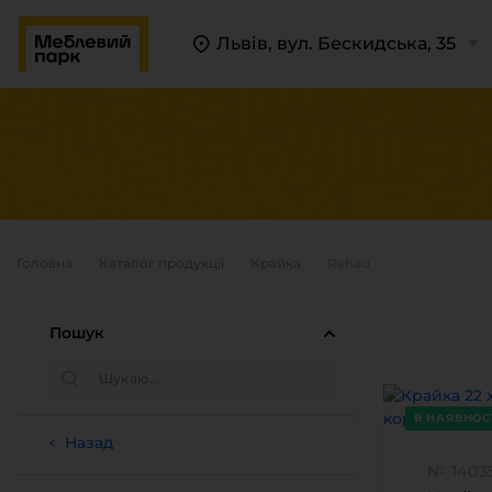
Львів, вул. Бескидська, 35
Головна
Каталог продукцiї
Крайка
Rehau
Пошук
В НАЯВНОС
П
Назад
№ 1403
К