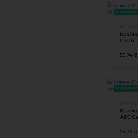
В НАЯВНОС
№ 7698
Крайка
Clean 
59.74 ₴ 
В НАЯВНОС
№ 1405
Крайка
АБС Св
59.74 ₴ 