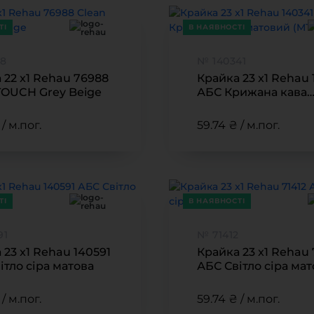
ТІ
В НАЯВНОСТІ
8
№ 140341
 22 x1 Rehau 76988
Крайка 23 x1 Rehau 
TOUCH Grey Beige
АБС Крижана кава
матовий (MT-0003U
/ м.пог.
59.74 ₴ / м.пог.
ТІ
В НАЯВНОСТІ
91
№ 71412
 23 x1 Rehau 140591
Крайка 23 x1 Rehau 
ітло сіра матова
АБС Світло сіра мат
/ м.пог.
59.74 ₴ / м.пог.