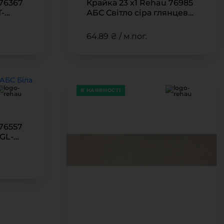
 76367
Крайка 23 x1 Rehau 76985
T-
АБС Світло сіра глянцева
 фурнітура
(GL-801U)
і та стінові панелі
64.89 ₴ / м.пог.
В НАЯВНОСТІ
 76557
(GL-