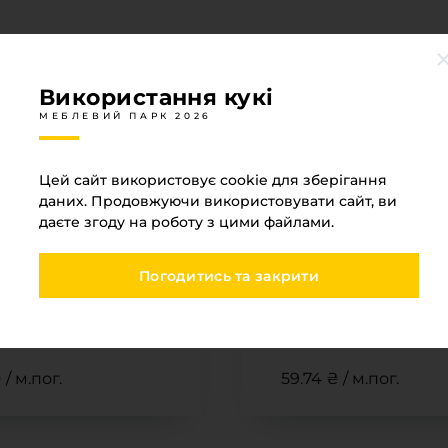
Використання кукі
МЕБЛЕВИЙ ПАРК 2026
Цей сайт використовує cookie для зберігання
даних. Продовжуючи використовувати сайт, ви
даєте згоду на роботу з цими файлами.
ТІ
В НАЯВНОСТІ
Погодитись та закрити
6
№ 140337
 23 x1 Rehau 78906
Крайка 23 x1 Rehau
арц глянцева (GL-
АБС Кварцева мато
(MT-AF-804U)
 / м.пог.
59.74 ₴ / м.пог.