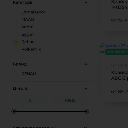
Крайка
Категорії
Д
140354
LignaDecor
(Інтеле
В
MAAG
59.74 ₴ 
Venni
В
Egger
З
Rehau
Polkemik
П
В НАЯВНОС
Kromag
Бренд
Hranipex
№ 222
Termopal
Крайка
REHAU
АБС Сі
AGT
глянце
RICCI
Ціна, ₴
64.89 ₴
Alvic
ARTES CARBON
ARTES SENOSAN
INTELLECT
LuxeForm