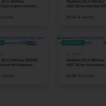
 22 x1 Rehau
Крайка 23 x1 Rehau
Крайка
оставка та оплата
 Сіро коричневий
АБС Біла матова (M
Меблева
кт)
000U)
акансії
Стільниц
/ м.пог.
59.74 ₴ / м.пог.
иробничі послуги
авантаження
рограмна заява
ТІ
В НАЯВНОСТІ
9W
№ 76557
 23 x1 Rehau 2229W
Крайка 23 x1 Rehau
ра металізована
АБС Біла глянцева 
ва (ME-806U)
002U)
 / м.пог.
64.89 ₴ / м.пог.