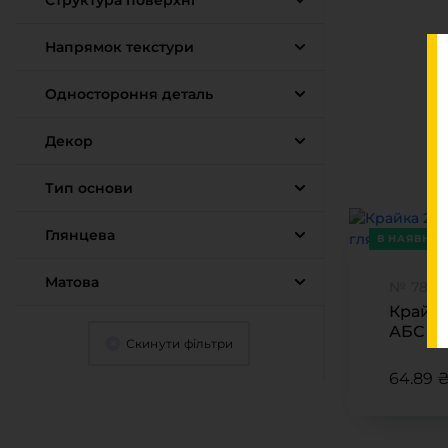
Структура поверхні
SAVIOLA
SINCRO WOOD
Напрямок текстури
SKIN
Одностороння деталь
Декор
Тип основи
Глянцева
В НАЯВНОС
Матова
№ 7890
Крайка
АБС Кв
Скинути фільтри
804U)
64.89 ₴