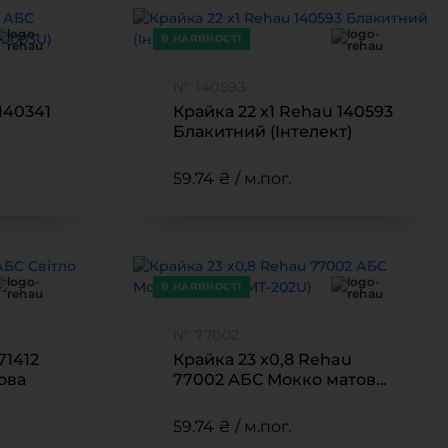
В НАЯВНОСТІ
№ 140593
140341
Крайка 22 x1 Rehau 140593
Блакитний (Інтелект)
)
59.74 ₴ / м.пог.
В НАЯВНОСТІ
№ 77002
71412
Крайка 23 x0,8 Rehau
ова
77002 АБС Мокко матова
(MT-202U)
59.74 ₴ / м.пог.