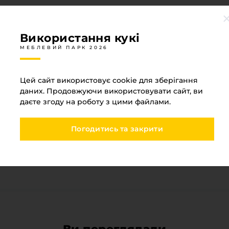
Використання кукі
МЕБЛЕВИЙ ПАРК 2026
Специфікація
Цей сайт використовує cookie для зберігання
даних. Продовжуючи використовувати сайт, ви
МЕБЛЕВИЙ ПАРК 2026
даєте згоду на роботу з цими файлами.
Одностороння деталь
Так
Погодитись та закрити
Тип основи
ABS