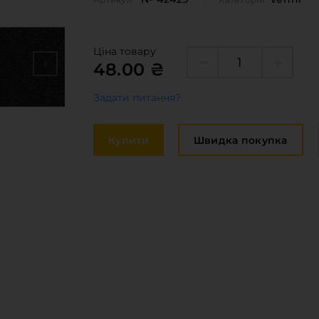
Крайка
оставка та оплата
Меблева
акансії
Стільниц
Ціна товару
48.00 ₴
иробничі послуги
Задати питання?
авантаження
рограмна заява
Купити
Швидка покупка