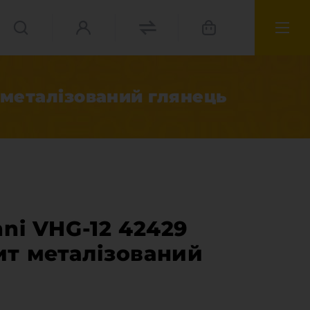
 металізований глянець
nni VHG-12 42429
ит металізований
матеріали