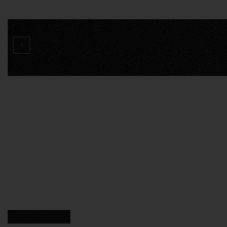
Д
В
В
З
П