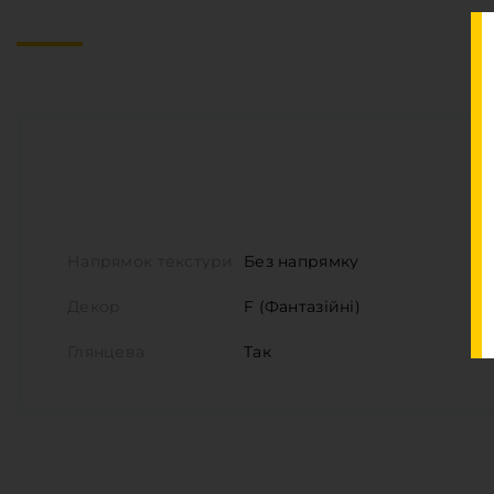
Напрямок текстури
Без напрямку
Декор
F (Фантазійні)
Глянцева
Так