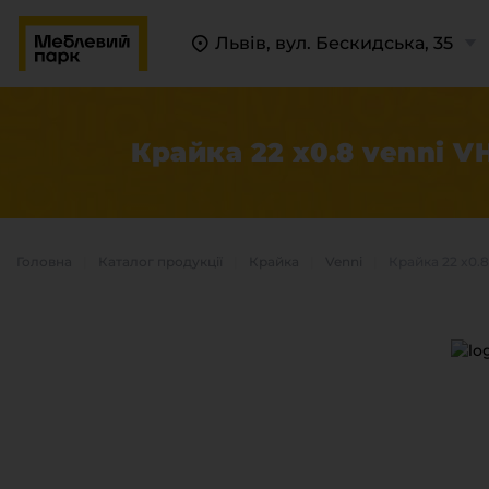
Львів, вул. Бескидська, 35
Крайка 22 x0.8 venni 
Головна
Каталог продукцiї
Крайка
Venni
Крайка 22 x0.
П
К