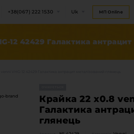
+38(067) 222 1530
Uk
МП Online
VHG-12 42429 Галактика антрацит
8 venni VHG-12 42429 Галактика антрацит металізований глянець
ОЧІКУЄТЬСЯ
Крайка 22 x0.8 ve
Галактика антрац
глянець
ро компанію
Категорії
Плитні 
онтакти компанії
№ 42429
Venni
Артикул
Категорія