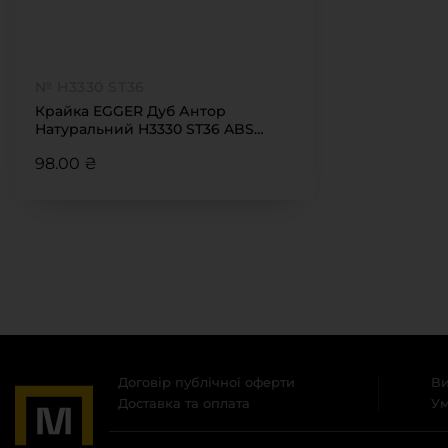
№ H3330 ST36
Крайка EGGER Дуб Антор
Натуральний H3330 ST36 ABS
43х2*
98.00 ₴
Договір публічної оферти
Ви
Доставка та оплата
Ум