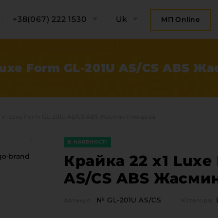
+38(067) 222 1530
Uk
МП Online
Luxe Form GL-201U AS/CS ABS Ж
 x1 Luxe Form GL-201U AS/CS ABS Жасмин глянцева
В НАЯВНОСТІ
Крайка 22 x1 Luxe
AS/CS ABS Жасмин
ро компанію
Категорії
№ GL-201U AS/CS
Артикул
Категорія
Плитні 
онтакти компанії