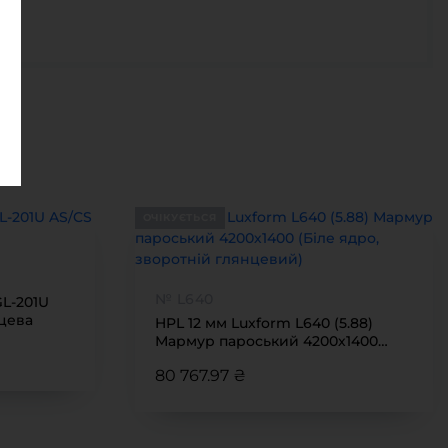
ОЧІКУЄТЬСЯ
№ L640
GL-201U
цева
HPL 12 мм Luxform L640 (5.88)
Мармур пароський 4200х1400
(Біле ядро, зворотній глянцевий)
80 767.97 ₴