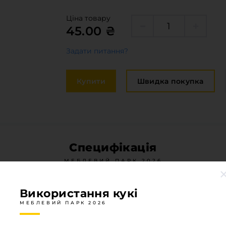
Крайка
оставка та оплата
Ціна товару
Меблева
45.00 ₴
акансії
Стільниц
Задати питання?
иробничі послуги
авантаження
Купити
Швидка покупка
рограмна заява
Специфікація
МЕБЛЕВИЙ ПАРК 2026
Одностороння деталь
Так
Використання кукі
МЕБЛЕВИЙ ПАРК 2026
Тип основи
МДФ