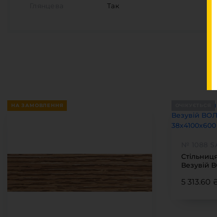
Глянцева
Так
НА ЗАМОВЛЕННЯ
ОЧІКУЄТЬСЯ
№ 1088 S
Стільниця
Везувій 
38х4100х
5 313.60 