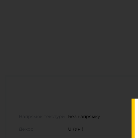
Д
В
В
З
П
Напрямок текстури
Без напрямку
Декор
U (Уні)