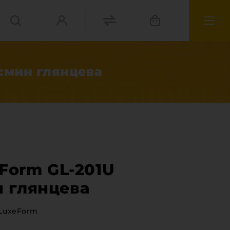
асмин глянцева
 Form GL-201U
 глянцева
LuxeForm
матеріали