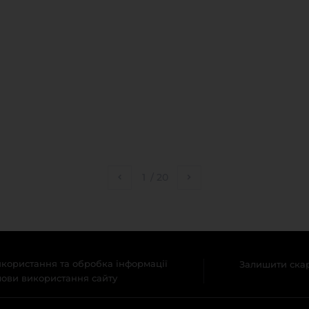
1
/
20
користання та обробка інформації
Залишити ска
ови використання сайту