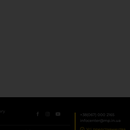
ргу
+38(067) 000 2165
infocenter@mp.in.ua
Усі представництва