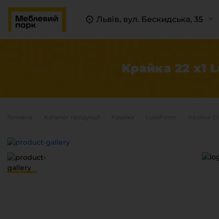
Львів, вул. Бескидська, 35
Крайка 22 x1 
Головна
Каталог продукцiї
Крайка
LuxeForm
Крайка 22
П
К