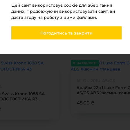
Цей сайт використовує cookie для зберігання
даних. Продовжуючи використовувати сайт, ви
даєте згоду на роботу з цими файлами.
Погодитись та закрити
Ви переглядали
МЕБЛЕВИЙ ПАРК 2026
В НАЯВНОСТІ
№ GL-201U AS/CS
A
Крайка 22 x1 Luxe Form 
AS/CS ABS Жасмин глян
 Swiss Krono 1088 SA
ВОЛОГОСТІЙКА R3
45.00 ₴
600
₴