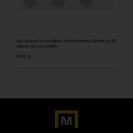
№ 20136
Заглушка на мініфікс самоклеюча Weiss d=20
сірий (24 шт) (288)
8.98 ₴
1
/
2