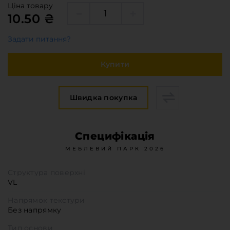
Меблева фурнітура
Ціна товару
10.50 ₴
Стільниці та стінові панелі
Про компанію
Задати питання?
Контакти компанії
Купити
Доставка та оплата
Вакансії
Виробничі послуги
Швидка покупка
Завантаження
Програмна заява
Специфікація
МЕБЛЕВИЙ ПАРК 2026
Структура поверхні
VL
Напрямок текстури
Без напрямку
Тип основи