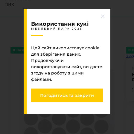
ПВХ
Використання кукі
Ви переглядали
МЕБЛЕВИЙ ПАРК 2026
МЕБЛЕВИЙ ПАРК 2026
Цей сайт використовує cookie
В НАЯВНОСТІ
В 
для зберігання даних.
Продовжуючи
використовувати сайт, ви даєте
згоду на роботу з цими
К
файлами.
Погодитись та закрити