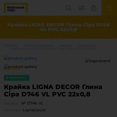
UK
EN
Крайка LIGNA DECOR Глина Сіра D746
VL PVC 22х0,8
Львів, вул. Бескидська, 35
+38(067) 222 1530
Головна
Каталог продукцiї
Крайка
LignaDecor
Крайка LIGNA DECOR Глина Сіра D746 VL PVC 22х0,8
МП Online
В НАЯВНОСТІ
Крайка LIGNA DECOR Глина
Сіра D746 VL PVC 22х0,8
Категорії
№ D746 VL
Артикул
Плитні матеріали
LignaDecor
Категорія
Крайка