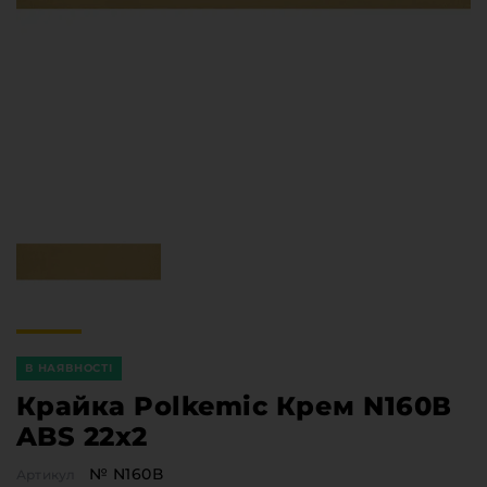
Меблева фурнітура
Стільниці та стінові панелі
Про компанію
Контакти компанії
Доставка та оплата
Вакансії
Виробничі послуги
Завантаження
Програмна заява
В НАЯВНОСТІ
Крайка Polkemic Крем N160В
ABS 22x2
№ N160В
Артикул