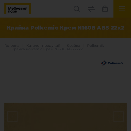
UK
EN
Крайка Polkemic Крем N160В ABS 22x2
Львів, вул. Бескидська, 35
Головна
Каталог продукцiї
Крайка
Polkemik
+38(067) 222 1530
Крайка Polkemic Крем N160В ABS 22x2
МП Online
Категорії
Плитні матеріали
Крайка