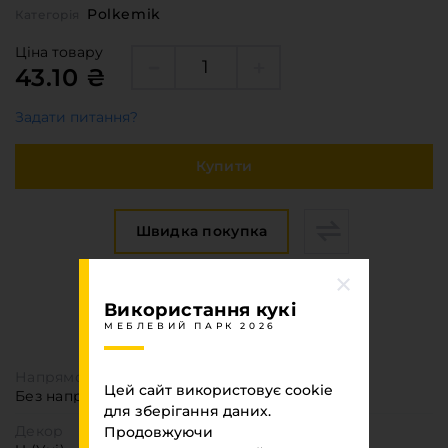
Polkemik
Категорія
Ціна товару
43.10 ₴
Задати питання?
Купити
Швидка покупка
Специфікація
Використання кукі
МЕБЛЕВИЙ ПАРК 2026
МЕБЛЕВИЙ ПАРК 2026
Напрямок текстури
Цей сайт використовує cookie
Без напрямку
для зберігання даних.
Декор
Продовжуючи