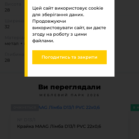
Висота
Цей сайт використовує cookie
28
для зберігання даних.
Ширина
Продовжуючи
32
використовувати сайт, ви даєте
згоду на роботу з цими
Матеріал
файлами.
метал + пластик
Глибина
Погодитись та закрити
28
Ви переглядали
МЕБЛЕВИЙ ПАРК 2026
ОЧІКУЄТЬСЯ
В 
№ D13/1
Крайка MAAG Лімба D13/1 PVC 22х0,6