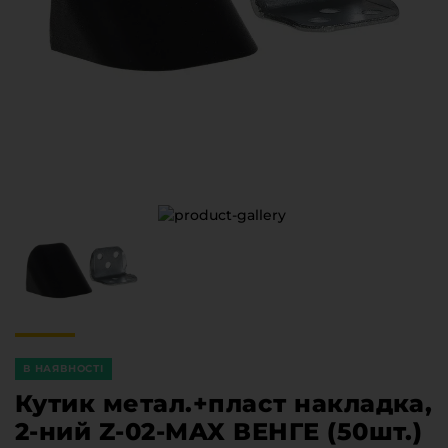
Меблева фурнітура
Стільниці та стінові панелі
Про компанію
Контакти компанії
Доставка та оплата
Вакансії
Виробничі послуги
Завантаження
Програмна заява
В НАЯВНОСТІ
Кутик метал.+пласт накладка,
2-ний Z-02-MAX ВЕНГЕ (50шт.)