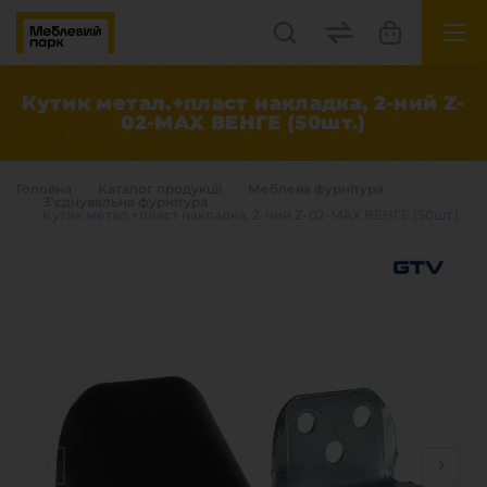
UK
EN
Кутик метал.+пласт накладка, 2-ний Z-
02-MAX ВЕНГЕ (50шт.)
Львів, вул. Бескидська, 35
+38(067) 222 1530
Головна
Каталог продукцiї
Меблева фурнітура
З'єднувальна фурнітура
Кутик метал.+пласт накладка, 2-ний Z-02-MAX ВЕНГЕ (50шт.)
МП Online
Категорії
Плитні матеріали
Крайка