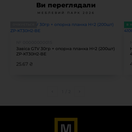
Ви переглядали
МЕБЛЕВИЙ ПАРК 2026
ОЧІКУЄТЬСЯ
В 
№ 00000000015
Завіса GTV 30гр + опорна планка Н=2 (200шт)
ZP-KT30H2-BE
25.67 ₴
1
/
2