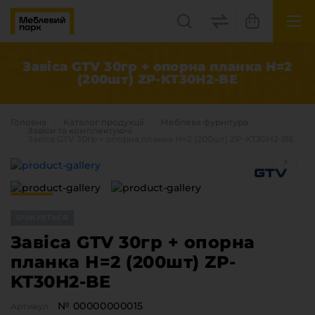
UK
EN
Завіса GTV 30гр + опорна планка Н=2
(200шт) ZP-KT30H2-BE
Львів, вул. Бескидська, 35
+38(067) 222 1530
Головна
Каталог продукцiї
Меблева фурнітура
Завіси та комплектуючі
Завіса GTV 30гр + опорна планка Н=2 (200шт) ZP-KT30H2-BE
МП Online
ОЧІКУЄТЬСЯ
Завіса GTV 30гр + опорна
планка Н=2 (200шт) ZP-
Категорії
KT30H2-BE
Плитні матеріали
Крайка
№ 00000000015
Артикул