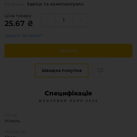
Меблева фурнітура
Завіси та комплектуючі
Категорія
Стільниці та стінові панелі
Ціна товару
Про компанію
25.67 ₴
Контакти компанії
Задати питання?
Доставка та оплата
Вакансії
Купити
Виробничі послуги
Завантаження
Швидка покупка
Програмна заява
Специфікація
МЕБЛЕВИЙ ПАРК 2026
Колір
Нікель
Матеріал