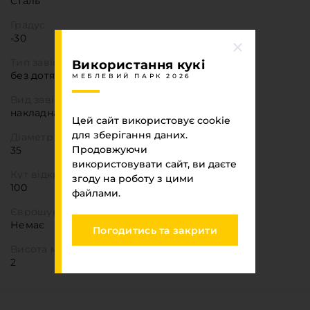
Сталь
Градус
-30
Тип завіси
Використання кукі
без дотягу
МЕБЛЕВИЙ ПАРК 2026
Вид завіси
накладна
Цей сайт використовує cookie
для зберігання даних.
Діаметр чаші,мм
Продовжуючи
35
використовувати сайт, ви даєте
Кут відкриття
згоду на роботу з цими
100
файлами.
Єврошуруп
Немає
Погодитись та закрити
Висота монтажної планки
2