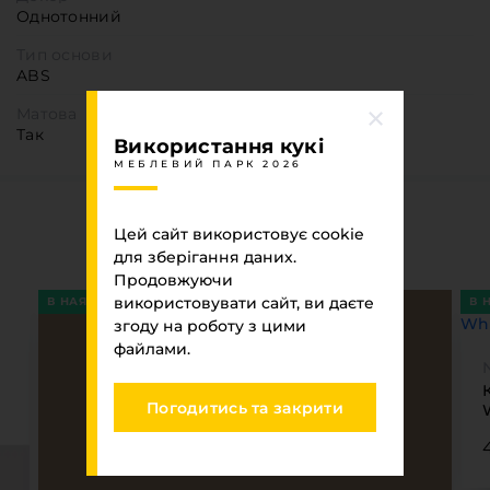
Однотонний
Тип основи
ABS
Матова
Так
Використання кукі
МЕБЛЕВИЙ ПАРК 2026
Ви переглядали
Цей сайт використовує cookie
для зберігання даних.
МЕБЛЕВИЙ ПАРК 2026
Продовжуючи
використовувати сайт, ви даєте
В НАЯВНОСТІ
В 
згоду на роботу з цими
файлами.
Погодитись та закрити