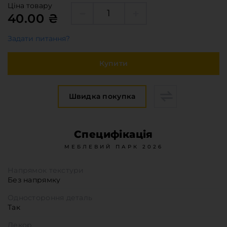
Меблева фурнітура
Ціна товару
40.00 ₴
Стільниці та стінові панелі
Про компанію
Задати питання?
Контакти компанії
Купити
Доставка та оплата
Вакансії
Виробничі послуги
Швидка покупка
Завантаження
Програмна заява
Специфікація
МЕБЛЕВИЙ ПАРК 2026
Напрямок текстури
Без напрямку
Одностороння деталь
Так
Декор