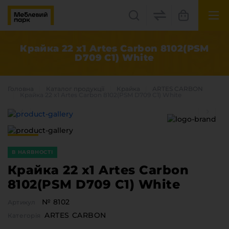
UK
EN
Крайка 22 x1 Artes Carbon 8102(PSM
D709 C1) White
Львів, вул. Бескидська, 35
+38(067) 222 1530
Головна
Каталог продукцiї
Крайка
ARTES CARBON
Крайка 22 x1 Artes Carbon 8102(PSM D709 C1) White
МП Online
В НАЯВНОСТІ
Крайка 22 x1 Artes Carbon
8102(PSM D709 C1) White
Категорії
№ 8102
Артикул
Плитні матеріали
ARTES CARBON
Категорія
Крайка