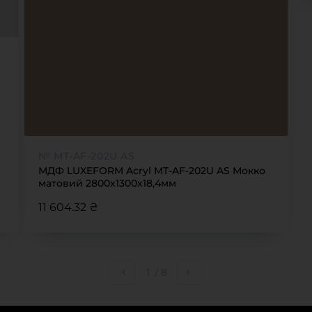
№ MT-AF-202U AS
МДФ LUXEFORM Acryl MT-AF-202U AS Мокко
матовий 2800х1300х18,4мм
11 604.32 ₴
1
/
8