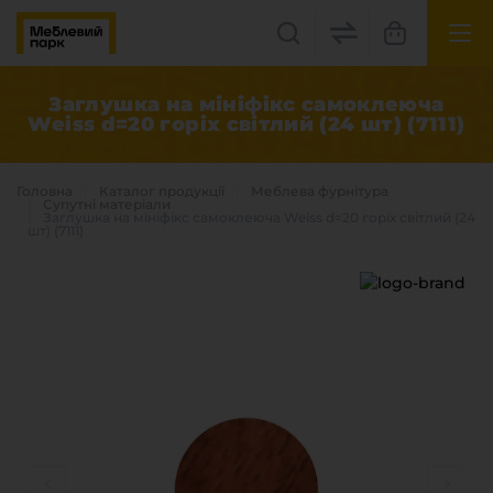
UK
EN
Заглушка на мініфікс самоклеюча
Weiss d=20 горіх світлий (24 шт) (7111)
Львів, вул. Бескидська, 35
+38(067) 222 1530
Головна
Каталог продукцiї
Меблева фурнітура
Супутні матеріали
Заглушка на мініфікс самоклеюча Weiss d=20 горіх світлий (24
шт) (7111)
МП Online
Категорії
Плитні матеріали
Крайка