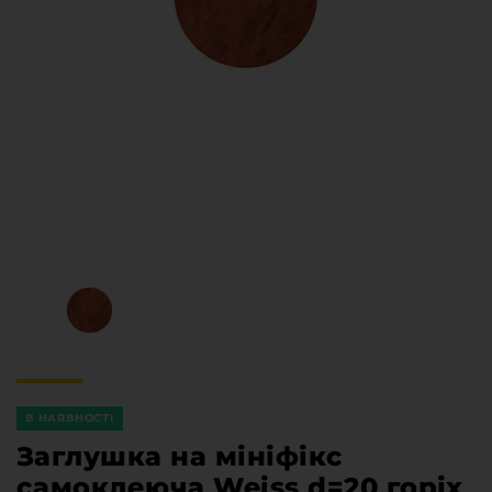
Меблева фурнітура
Стільниці та стінові панелі
Про компанію
Контакти компанії
Доставка та оплата
Вакансії
Виробничі послуги
Завантаження
Програмна заява
В НАЯВНОСТІ
Заглушка на мініфікс
самоклеюча Weiss d=20 горіх