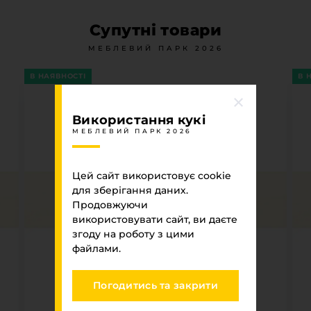
Супутні товари
МЕБЛЕВИЙ ПАРК 2026
В НАЯВНОСТІ
В 
Використання кукі
МЕБЛЕВИЙ ПАРК 2026
Цей сайт використовує cookie
для зберігання даних.
Продовжуючи
використовувати сайт, ви даєте
згоду на роботу з цими
файлами.
Погодитись та закрити