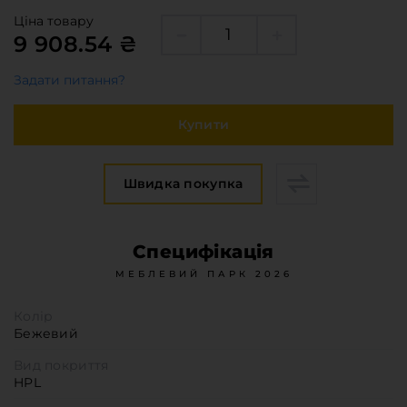
Меблева фурнітура
Ціна товару
Стільниці та стінові панелі
9 908.54 ₴
Про компанію
Задати питання?
Контакти компанії
Доставка та оплата
Купити
Вакансії
Виробничі послуги
Швидка покупка
Завантаження
Програмна заява
Специфікація
МЕБЛЕВИЙ ПАРК 2026
Колір
Бежевий
Вид покриття
HPL