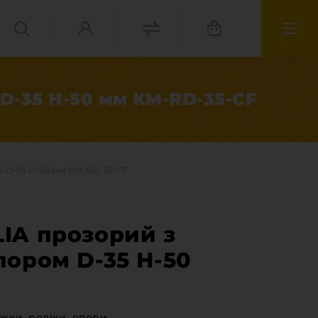
D-35 Н-50 мм KM-RD-35-CF
м D-35 Н-50 мм KM-RD-35-CF
IA прозорий з
пором D-35 Н-50
матеріали
іжки, роліки, опори