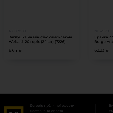
№ 07809
№ 4978
Заглушка на мініфікс самоклеюча
Крайка 22
Weiss d=20 горіх (24 шт) (7226)
Borgo Ant
8.64 ₴
62.23 ₴
Договір публічної оферти
Ви
Доставка та оплата
Ум