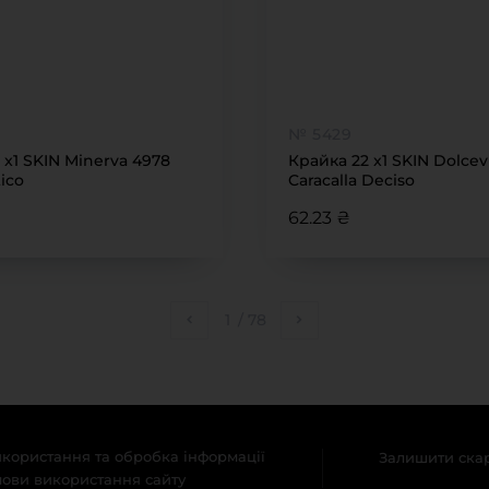
№ 5429
 x1 SKIN Minerva 4978
Крайка 22 x1 SKIN Dolcev
ico
Caracalla Deciso
62.23 ₴
1
/
78
користання та обробка інформації
Залишити ска
ови використання сайту