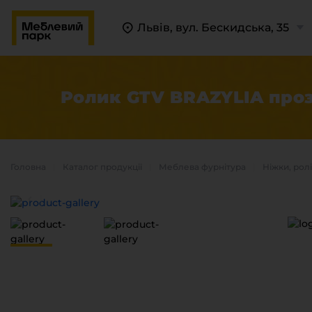
Львів, вул. Бескидська, 35
Ролик GTV BRAZYLIA проз
Головна
Каталог продукцiї
Меблева фурнітура
Ніжки, рол
П
К