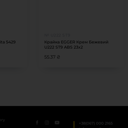
№ U222 ST9
ita 5429
Крайка EGGER Крем Бежевий
U222 ST9 ABS 23х2
55.37 ₴
ргу
+38(067) 000 2165