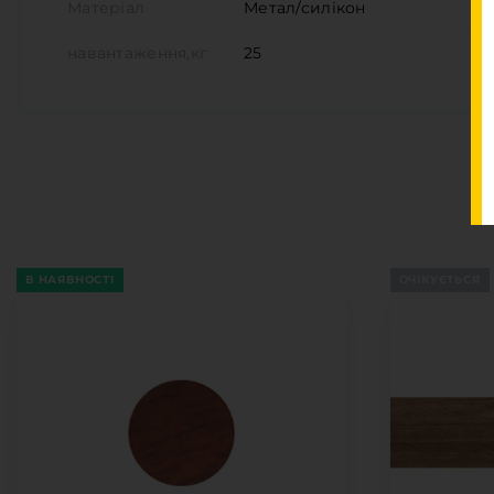
Матеріал
Метал/силікон
навантаження,кг
25
В НАЯВНОСТІ
ОЧІКУЄТЬСЯ