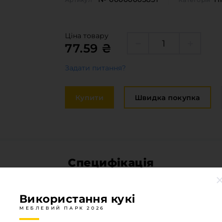
Крайка
оставка та оплата
Меблева
акансії
Стільниц
Ціна товару
77.59 ₴
иробничі послуги
Задати питання?
авантаження
рограмна заява
Купити
Швидка покупка
Специфікація
МЕБЛЕВИЙ ПАРК 2026
Використання кукі
Висота
50
МЕБЛЕВИЙ ПАРК 2026