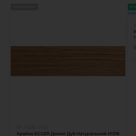
ОЧІКУЄТЬСЯ
В 
№ H1318 ST10
Крайка EGGER Дикий Дуб Натуральний H1318