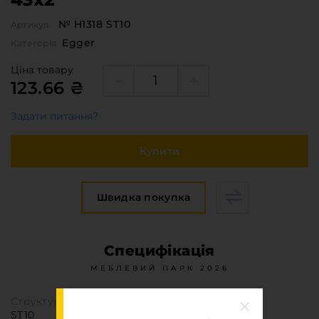
№ H1318 ST10
Артикул
Egger
Категорія
Ціна товару
123.66 ₴
Задати питання?
Купити
Швидка покупка
Специфікація
МЕБЛЕВИЙ ПАРК 2026
Структура поверхні
ST10