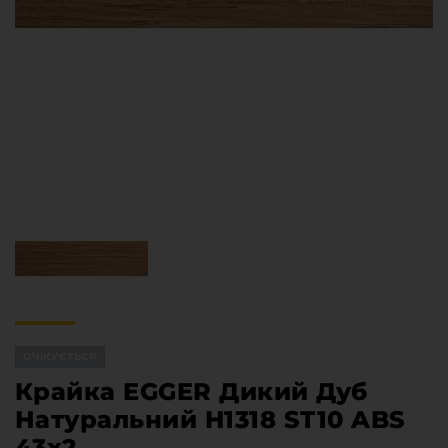
Меблева фурнітура
Стільниці та стінові панелі
Про компанію
Контакти компанії
Доставка та оплата
Вакансії
Виробничі послуги
Завантаження
Програмна заява
ОЧІКУЄТЬСЯ
Крайка EGGER Дикий Дуб
Натуральний H1318 ST10 ABS
43х2