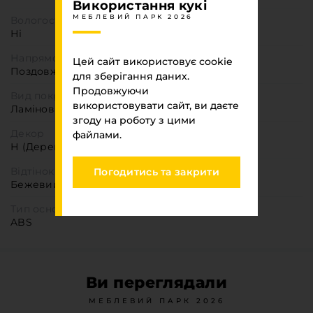
Використання кукі
МЕБЛЕВИЙ ПАРК 2026
Вологостійкість
Ні
Напрямок текстури
Цей сайт використовує cookie
Поздовжня
для зберігання даних.
Продовжуючи
Вид покриття
використовувати сайт, ви даєте
Ламіноване
згоду на роботу з цими
Декор
файлами.
Н (Деревоподібні)
Відтінок кольору
Погодитись та закрити
Бежевий
Тип основи
ABS
Ви переглядали
МЕБЛЕВИЙ ПАРК 2026