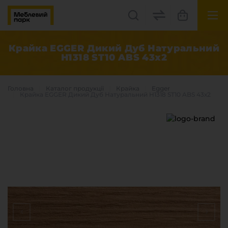
UK
EN
Крайка EGGER Дикий Дуб Натуральний
H1318 ST10 ABS 43х2
Львів, вул. Бескидська, 35
+38(067) 222 1530
Головна
Каталог продукцiї
Крайка
Egger
Крайка EGGER Дикий Дуб Натуральний H1318 ST10 ABS 43х2
МП Online
Категорії
Плитні матеріали
Крайка