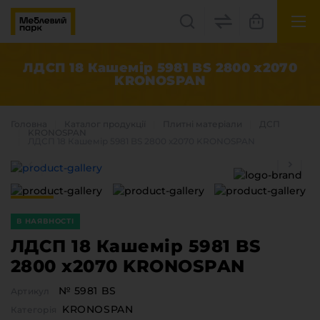
UK
EN
ЛДСП 18 Кашемір 5981 BS 2800 х2070
KRONOSPAN
Львів, вул. Бескидська, 35
+38(067) 222 1530
Головна
Каталог продукцiї
Плитні матеріали
ДСП
KRONOSPAN
ЛДСП 18 Кашемір 5981 BS 2800 х2070 KRONOSPAN
МП Online
В НАЯВНОСТІ
ЛДСП 18 Кашемір 5981 BS
2800 х2070 KRONOSPAN
Категорії
№ 5981 BS
Артикул
Плитні матеріали
KRONOSPAN
Крайка
Категорія