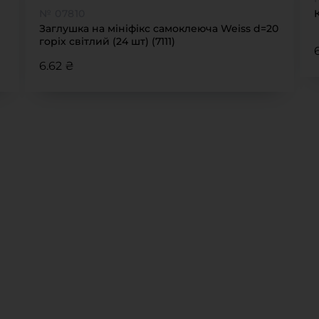
№ 07810
Заглушка на мініфікс самоклеюча Weiss d=20
горіх світлий (24 шт) (7111)
6.62 ₴