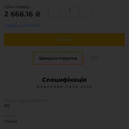
Меблева фурнітура
Ціна товару
Стільниці та стінові панелі
2 666.16 ₴
Про компанію
Задати питання?
Контакти компанії
Доставка та оплата
Купити
Вакансії
Виробничі послуги
Швидка покупка
Завантаження
Програмна заява
Специфікація
МЕБЛЕВИЙ ПАРК 2026
Структура поверхні
BS
Колір
Сірий