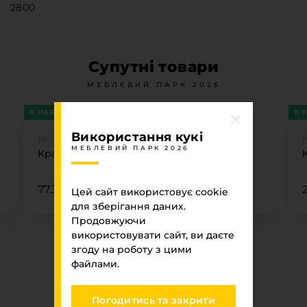
2800
Супутні товари
МЕБЛЕВИЙ ПАРК 2026
В НАЯВНОСТІ
В 
Використання кукі
№ 260
МЕБЛЕВИЙ ПАРК 2026
Крайка MAAG Кашимір 260 PVC 42х2
77.31 ₴
Цей сайт використовує cookie
для зберігання даних.
Продовжуючи
використовувати сайт, ви даєте
згоду на роботу з цими
файлами.
Погодитись та закрити