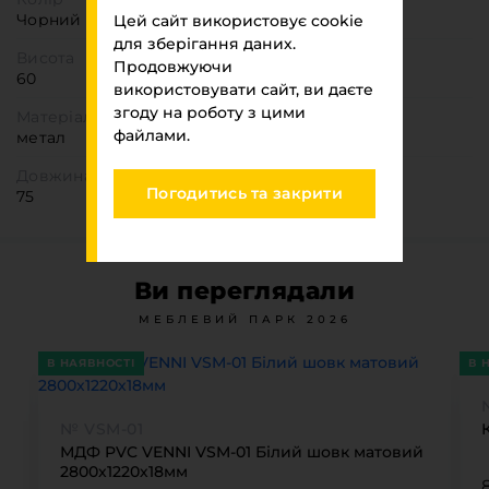
Чорний
Цей сайт використовує cookie
для зберігання даних.
Висота
Продовжуючи
60
використовувати сайт, ви даєте
згоду на роботу з цими
Матеріал
файлами.
метал
Довжина
Погодитись та закрити
75
Ви переглядали
МЕБЛЕВИЙ ПАРК 2026
В НАЯВНОСТІ
В 
№ VSM-01
МДФ PVC VENNI VSM-01 Білий шовк матовий
2800х1220х18мм