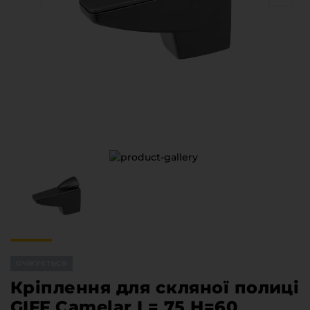
Меблева фурнітура
Стільниці та стінові панелі
Про компанію
Контакти компанії
Доставка та оплата
Вакансії
Виробничі послуги
Завантаження
Програмна заява
ОЧІКУЄТЬСЯ
Кріплення для скляної полиці
GIFF Сamelar L= 75 H=60