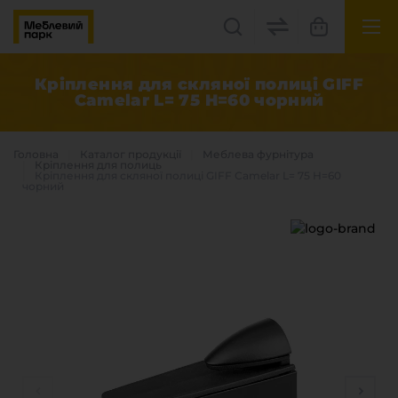
UK
EN
Кріплення для скляної полиці GIFF
Сamelar L= 75 H=60 чорний
Львів, вул. Бескидська, 35
+38(067) 222 1530
Головна
Каталог продукцiї
Меблева фурнітура
Кріплення для полиць
Кріплення для скляної полиці GIFF Сamelar L= 75 H=60
чорний
МП Online
Категорії
Плитні матеріали
Крайка