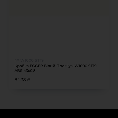
№ W1000 ST19
Крайка EGGER Білий Преміум W1000 ST19
ABS 43х0,8
84.38 ₴