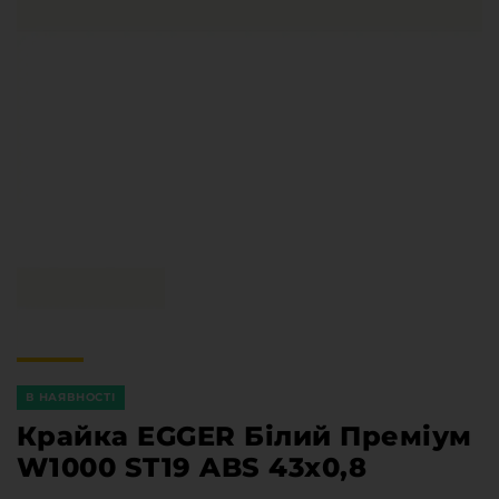
Меблева фурнітура
Стільниці та стінові панелі
Про компанію
Контакти компанії
Доставка та оплата
Вакансії
Виробничі послуги
Завантаження
Програмна заява
В НАЯВНОСТІ
Крайка EGGER Білий Преміум
W1000 ST19 ABS 43х0,8