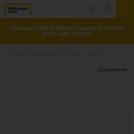
UK
EN
Крайка EGGER Білий Преміум W1000
ST19 ABS 43х0,8
Львів, вул. Бескидська, 35
+38(067) 222 1530
Головна
Каталог продукцiї
Крайка
Egger
Крайка EGGER Білий Преміум W1000 ST19 ABS 43х0,8
МП Online
Категорії
Плитні матеріали
Крайка