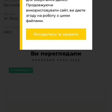
Напрямок текстури
Без напрямку
Продовжуючи
використовувати сайт, ви даєте
Декор
згоду на роботу з цими
W (Білі)
файлами.
Тип основи
ABS
Погодитись та закрити
Ви переглядали
МЕБЛЕВИЙ ПАРК 2026
В НАЯВНОСТІ