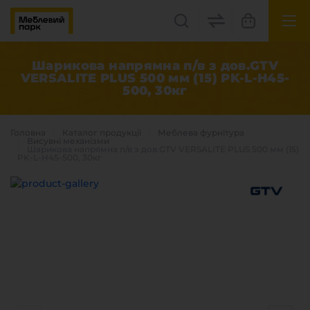
UK
EN
Шарикова напрямна п/в з дов.GTV
VERSALITE PLUS 500 мм (15) PK-L-H45-
500, 30кг
Львів, вул. Бескидська, 35
+38(067) 222 1530
Головна
Каталог продукцiї
Меблева фурнітура
Висувні механізми
Шарикова напрямна п/в з дов.GTV VERSALITE PLUS 500 мм (15)
PK-L-H45-500, 30кг
МП Online
Категорії
Плитні матеріали
Крайка