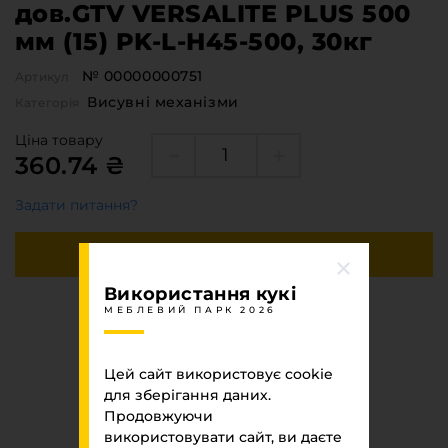
дов.GTV VERSALITE PLUS 500
мм (15) PK-L-H45-500, 30кг
№ 00000000751
Артикул
Висувні механізми
Категорія
Ціна товару
360.74 ₴
Задати питання?
Купити
Використання кукі
МЕБЛЕВИЙ ПАРК 2026
Швидка покупка
Цей сайт використовує cookie
Специфікація
для зберігання даних.
Продовжуючи
МЕБЛЕВИЙ ПАРК 2026
використовувати сайт, ви даєте