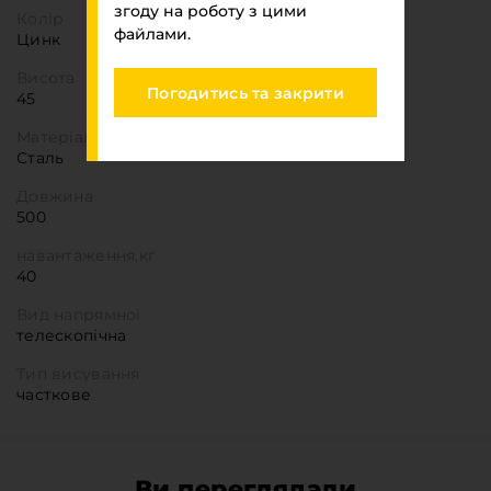
згоду на роботу з цими
Колір
файлами.
Цинк
Висота
Погодитись та закрити
45
Матеріал
Сталь
Довжина
500
навантаження,кг
40
Вид напрямної
телескопічна
Тип висування
часткове
Ви переглядали