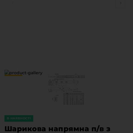
Меблева фурнітура
Стільниці та стінові панелі
Про компанію
Контакти компанії
Доставка та оплата
Вакансії
Виробничі послуги
Завантаження
Програмна заява
В НАЯВНОСТІ
Шарикова напрямна п/в з