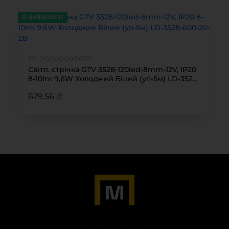
В НАЯВНОСТІ
№ 00000009677
Світл. стрічка GTV 3528-120led-8mm-12V, IP20
8-10lm 9,6W Холодний Білий (уп-5м) LD-3528-
600-20-ZB
679.56 ₴