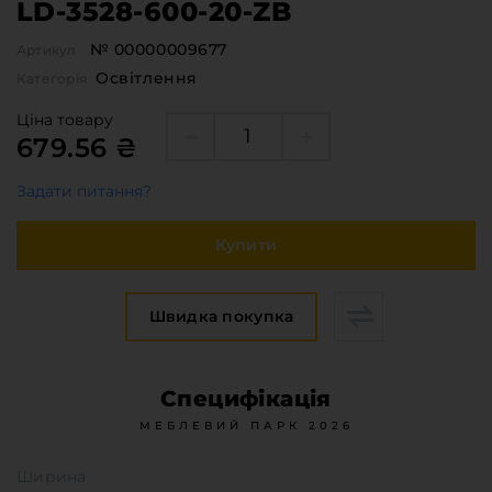
LD-3528-600-20-ZB
Меблева фурнітура
Стільниці та стінові панелі
№ 00000009677
Артикул
Про компанію
Освітлення
Категорія
Контакти компанії
Ціна товару
Доставка та оплата
679.56 ₴
Вакансії
Задати питання?
Виробничі послуги
Завантаження
Купити
Програмна заява
Швидка покупка
Специфікація
МЕБЛЕВИЙ ПАРК 2026
Ширина