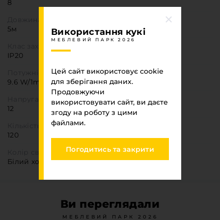
8
Довжина
5м
Використання кукі
МЕБЛЕВИЙ ПАРК 2026
Клас захисту IP
IP20
Цей сайт використовує cookie
Потужність (W) ↓
для зберігання даних.
9.6 W/1m W
Продовжуючи
Напруга (V) ↓
використовувати сайт, ви даєте
12
згоду на роботу з цими
файлами.
Кількість діодів (шт на 1м.п)
120
Погодитись та закрити
Колір світіння
Білий холодний
Ви переглядали
МЕБЛЕВИЙ ПАРК 2026