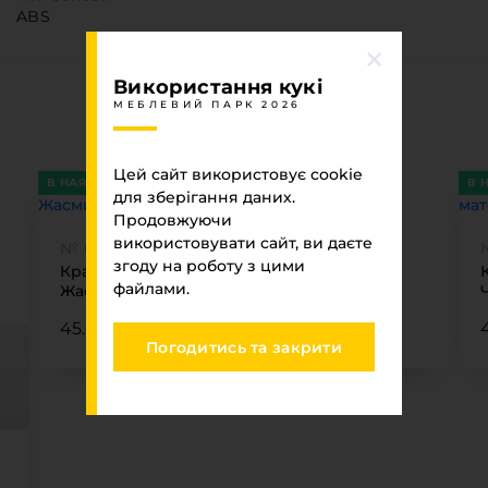
ABS
Використання кукі
Ви переглядали
МЕБЛЕВИЙ ПАРК 2026
МЕБЛЕВИЙ ПАРК 2026
Цей сайт використовує cookie
В НАЯВНОСТІ
В 
для зберігання даних.
Продовжуючи
використовувати сайт, ви даєте
№ GL-201U AS/CS
згоду на роботу з цими
Крайка 22 x1 Luxe Form GL-201U AS/CS ABS
файлами.
Жасмин глянцева
45.00 ₴
Погодитись та закрити