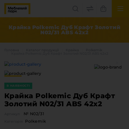
UK
EN
Крайка Polkemic Дуб Крафт Золотий
N02/31 ABS 42x2
Львів, вул. Бескидська, 35
+38(067) 222 1530
Головна
Каталог продукцiї
Крайка
Polkemik
Крайка Polkemic Дуб Крафт Золотий N02/31 ABS 42x2
МП Online
В НАЯВНОСТІ
Крайка Polkemic Дуб Крафт
Золотий N02/31 ABS 42x2
Категорії
№ N02/31
Артикул
Плитні матеріали
Polkemik
Категорія
Крайка