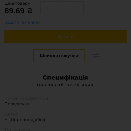
Меблева фурнітура
Ціна товару
89.69 ₴
Стільниці та стінові панелі
Про компанію
Задати питання?
Контакти компанії
Купити
Доставка та оплата
Вакансії
Виробничі послуги
Швидка покупка
Завантаження
Програмна заява
Специфікація
МЕБЛЕВИЙ ПАРК 2026
Напрямок текстури
Поздовжня
Декор
Н (Деревоподібні)
Тип основи