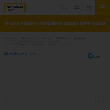
UK
EN
R-2DX Муфта потрійна права GIFF хром
Львів, вул. Бескидська, 35
Головна
Каталог продукцiї
Меблева фурнітура
+38(067) 222 1530
Меблеві труби та комплектуючі
R-2DX Муфта потрійна права GIFF хром
МП Online
Категорії
Плитні матеріали
Крайка