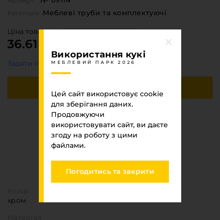
Артикул
Меблеві труби та комплектуючі
Категорія
Ціна товару
36.61 ₴
Використання кукі
Задати питання?
МЕБЛЕВИЙ ПАРК 2026
Купити
Цей сайт використовує cookie
для зберігання даних.
Продовжуючи
Швидка покупка
використовувати сайт, ви даєте
згоду на роботу з цими
файлами.
Специфікація
МЕБЛЕВИЙ ПАРК 2026
Погодитись та закрити
Колір
хром
Матеріал