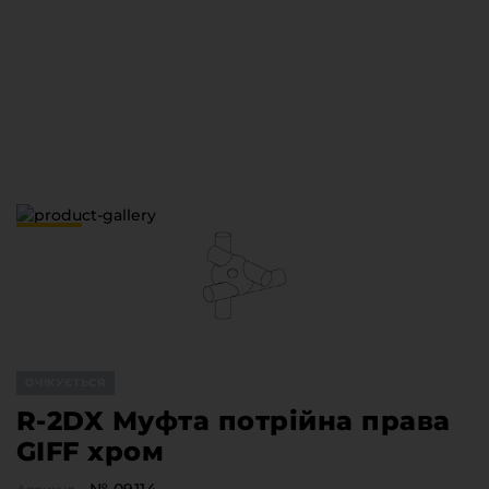
Меблева фурнітура
Стільниці та стінові панелі
Про компанію
Контакти компанії
Доставка та оплата
Вакансії
Виробничі послуги
Завантаження
Програмна заява
ОЧІКУЄТЬСЯ
R-2DX Муфта потрійна права
GIFF хром
№ 09114