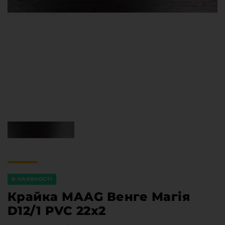
Меблева фурнітура
Стільниці та стінові панелі
Про компанію
Контакти компанії
Доставка та оплата
Вакансії
Виробничі послуги
Завантаження
Програмна заява
В НАЯВНОСТІ
Крайка MAAG Венге Магія
D12/1 PVC 22х2