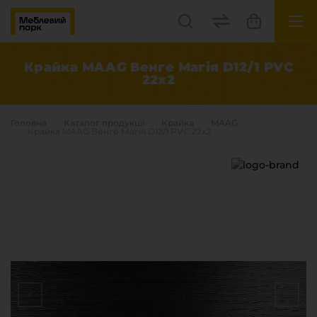
UK
EN
Крайка MAAG Венге Магія D12/1 PVC
22х2
Львів, вул. Бескидська, 35
+38(067) 222 1530
Головна
Каталог продукцiї
Крайка
MAAG
Крайка MAAG Венге Магія D12/1 PVC 22х2
МП Online
Категорії
Плитні матеріали
Крайка