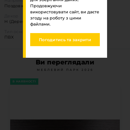
Напрямок текстури
Поздовжня
Продовжуючи
використовувати сайт, ви даєте
Декор
згоду на роботу з цими
Н (Деревоподібні)
файлами.
Тип основи
ПВХ
Погодитись та закрити
Ви переглядали
МЕБЛЕВИЙ ПАРК 2026
В НАЯВНОСТІ