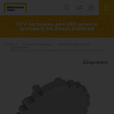
UK
EN
GTV Заглушка для LED штанги
(уп-10шт) PA-ZASGLAXDR-00
Львів, вул. Бескидська, 35
+38(067) 222 1530
Головна
Каталог продукцiї
Меблева фурнітура
Освітлення
GTV Заглушка для LED штанги (уп-10шт) PA-ZASGLAXDR-00
МП Online
Категорії
Плитні матеріали
Крайка