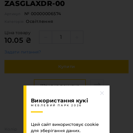
ZASGLAXDR-00
№ 00000006574
Артикул
Освітлення
Категорія
Ціна товару
10.05 ₴
Задати питання?
Купити
Швидка покупка
Використання кукі
МЕБЛЕВИЙ ПАРК 2026
Специфікація
МЕБЛЕВИЙ ПАРК 2026
Цей сайт використовує cookie
Колір
для зберігання даних.