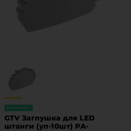
Меблева фурнітура
Стільниці та стінові панелі
Про компанію
Контакти компанії
Доставка та оплата
Вакансії
Виробничі послуги
Завантаження
Програмна заява
В НАЯВНОСТІ
GTV Заглушка для LED
штанги (уп-10шт) PA-