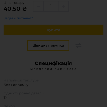
Меблева фурнітура
Ціна товару
40.50 ₴
Стільниці та стінові панелі
Про компанію
Задати питання?
Контакти компанії
Купити
Доставка та оплата
Вакансії
Виробничі послуги
Швидка покупка
Завантаження
Програмна заява
Специфікація
МЕБЛЕВИЙ ПАРК 2026
Напрямок текстури
Без напрямку
Одностороння деталь
Так
Декор