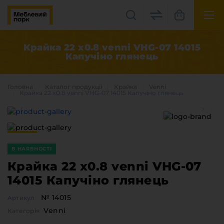
UK
EN
Крайка 22 x0.8 venni VHG-07 14015
Капучіно глянець
Львів, вул. Бескидська, 35
+38(067) 222 1530
Головна
Каталог продукцiї
Крайка
Venni
Крайка 22 x0.8 venni VHG-07 14015 Капучіно глянець
МП Online
В НАЯВНОСТІ
Крайка 22 x0.8 venni VHG-07
14015 Капучіно глянець
Категорії
№ 14015
Артикул
Плитні матеріали
Venni
Категорія
Крайка