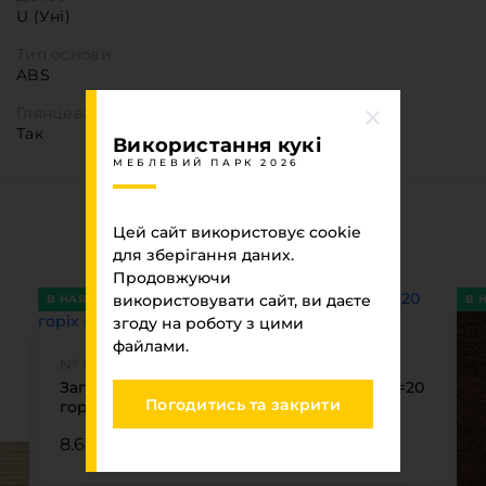
U (Уні)
Тип основи
ABS
Глянцева
Так
Використання кукі
МЕБЛЕВИЙ ПАРК 2026
Ви переглядали
Цей сайт використовує cookie
для зберігання даних.
МЕБЛЕВИЙ ПАРК 2026
Продовжуючи
використовувати сайт, ви даєте
В НАЯВНОСТІ
В 
згоду на роботу з цими
файлами.
№ 07809
Заглушка на мініфікс самоклеюча Weiss d=20
Погодитись та закрити
горіх (24 шт) (7226)
8.64 ₴