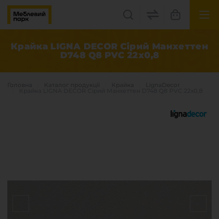
UK
EN
Крайка LIGNA DECOR Сірий Манхеттен
D748 Q8 PVC 22х0,8
Львів, вул. Бескидська, 35
+38(067) 222 1530
Головна
Каталог продукцiї
Крайка
LignaDecor
Крайка LIGNA DECOR Сірий Манхеттен D748 Q8 PVC 22х0,8
МП Online
Категорії
Плитні матеріали
Крайка