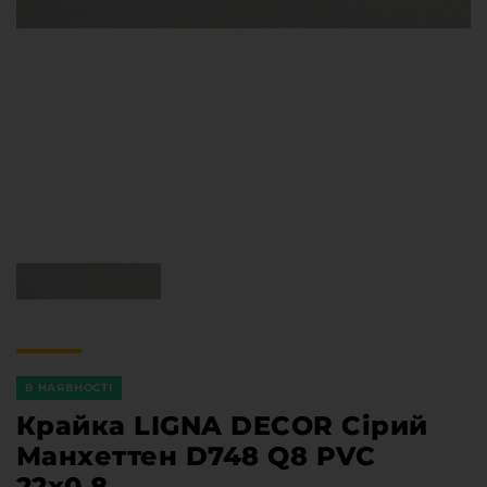
Меблева фурнітура
Стільниці та стінові панелі
Про компанію
Контакти компанії
Доставка та оплата
Вакансії
Виробничі послуги
Завантаження
Програмна заява
В НАЯВНОСТІ
Крайка LIGNA DECOR Сірий
Манхеттен D748 Q8 PVC
22х0,8