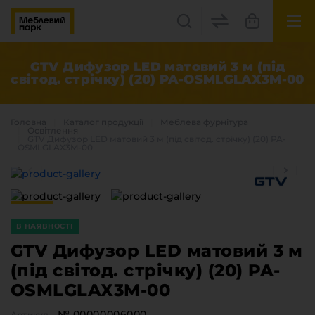
UK
EN
GTV Дифузор LED матовий 3 м (під
світод. стрічку) (20) PA-OSMLGLAX3M-00
Львів, вул. Бескидська, 35
+38(067) 222 1530
Головна
Каталог продукцiї
Меблева фурнітура
Освітлення
GTV Дифузор LED матовий 3 м (під світод. стрічку) (20) PA-
OSMLGLAX3M-00
МП Online
В НАЯВНОСТІ
GTV Дифузор LED матовий 3 м
(під світод. стрічку) (20) PA-
Категорії
OSMLGLAX3M-00
Плитні матеріали
Крайка
№ 00000006000
Артикул