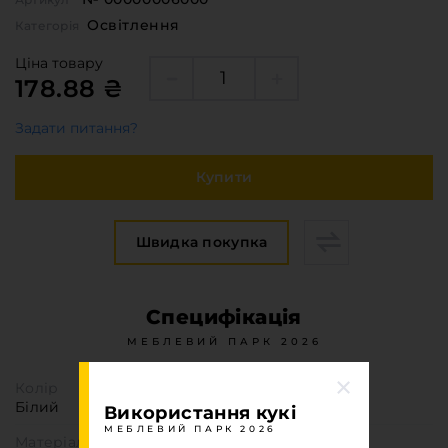
Меблева фурнітура
Освітлення
Категорія
Стільниці та стінові панелі
Ціна товару
Про компанію
178.88 ₴
Контакти компанії
Доставка та оплата
Задати питання?
Вакансії
Купити
Виробничі послуги
Завантаження
Швидка покупка
Програмна заява
Специфікація
МЕБЛЕВИЙ ПАРК 2026
Колір
Білий
Використання кукі
МЕБЛЕВИЙ ПАРК 2026
Матеріал