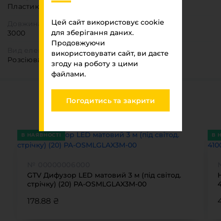
Пластик
Цей сайт використовує cookie
Довжина
для зберігання даних.
3000
Продовжуючи
Вид елементу
використовувати сайт, ви даєте
Розсіювач
згоду на роботу з цими
файлами.
Ви переглядали
Погодитись та закрити
МЕБЛЕВИЙ ПАРК 2026
В НАЯВНОСТІ
В 
№ 00000006000
GTV Дифузор LED матовий 3 м (під світод.
стрічку) (20) PA-OSMLGLAX3M-00
178.88 ₴