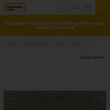
UK
EN
Крайка MAAG Дуб Сан-Ремо Рустикал
D4/17 PVC 22х2
Львів, вул. Бескидська, 35
+38(067) 222 1530
Головна
Каталог продукцiї
Крайка
MAAG
Крайка MAAG Дуб Сан-Ремо Рустикал D4/17 PVC 22х2
МП Online
Категорії
Плитні матеріали
Крайка