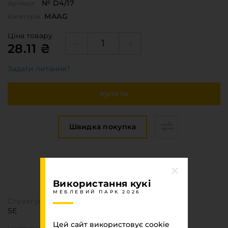
№ D4/17
Артикул
MAAG
Категорія
Ціна товару
28.11 ₴
Задати питання?
Купити
Швидка покупка
Специфікація
МЕБЛЕВИЙ ПАРК 2026
Використання кукі
МЕБЛЕВИЙ ПАРК 2026
Структура поверхні
SE
Цей сайт використовує cookie