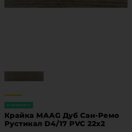
Меблева фурнітура
Стільниці та стінові панелі
Про компанію
Контакти компанії
Доставка та оплата
Вакансії
Виробничі послуги
Завантаження
Програмна заява
В НАЯВНОСТІ
Крайка MAAG Дуб Сан-Ремо
Рустикал D4/17 PVC 22х2