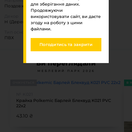
Напрямок текстури
для зберігання даних.
Поздовжня
Продовжуючи
Декор
використовувати сайт, ви даєте
Н (Деревоподібні)
згоду на роботу з цими
файлами.
Тип основи
ПВХ
Погодитись та закрити
Ви переглядали
МЕБЛЕВИЙ ПАРК 2026
ОЧІКУЄТЬСЯ
В 
№ K021
Крайка Polkemic Барлей Блеквуд K021 PVC
22х2
43.10 ₴