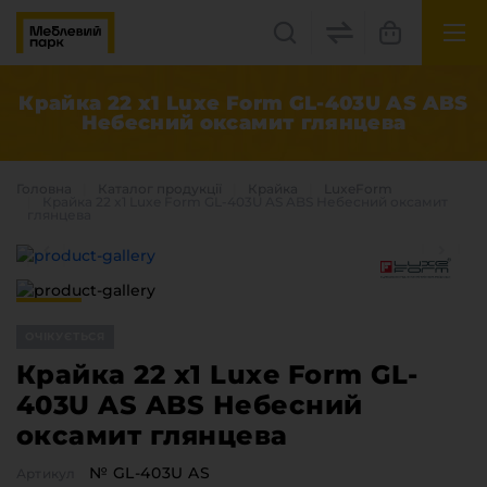
UK
EN
Крайка 22 x1 Luxe Form GL-403U AS ABS
Небесний оксамит глянцева
Львів, вул. Бескидська, 35
+38(067) 222 1530
Головна
Каталог продукцiї
Крайка
LuxeForm
Крайка 22 x1 Luxe Form GL-403U AS ABS Небесний оксамит
глянцева
МП Online
ОЧІКУЄТЬСЯ
Крайка 22 x1 Luxe Form GL-
403U AS ABS Небесний
Категорії
оксамит глянцева
Плитні матеріали
Крайка
№ GL-403U AS
Артикул