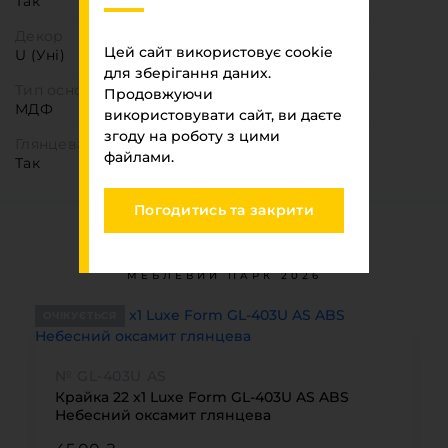
Так
Декор
Цей сайт використовує cookie
U (Уні)
для зберігання даних.
Тип основи
Продовжуючи
МДФ
використовувати сайт, ви даєте
згоду на роботу з цими
Глянцева
файлами.
Так
Погодитись та закрити
Ви переглядали
МЕБЛЕВИЙ ПАРК 2026
ОЧІКУЄТЬСЯ
№ GL-403U AS
Крайка 22 x1 Luxe Form GL-403U AS ABS
Небесний оксамит глянцева