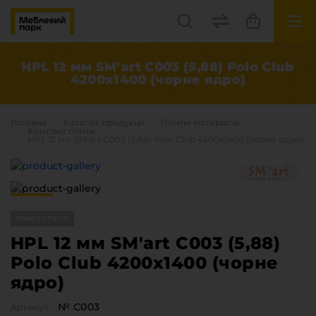
UK
EN
HPL 12 мм SM'art C003 (5,88) Polo Club
4200x1400 (чорне ядро)
Львів, вул. Бескидська, 35
+38(067) 222 1530
Головна
Каталог продукцiї
Плитні матеріали
Компакт плити
HPL 12 мм SM'art C003 (5,88) Polo Club 4200x1400 (чорне ядро)
МП Online
ОЧІКУЄТЬСЯ
HPL 12 мм SM'art C003 (5,88)
Polo Club 4200x1400 (чорне
Категорії
ядро)
Плитні матеріали
Крайка
№ C003
Артикул