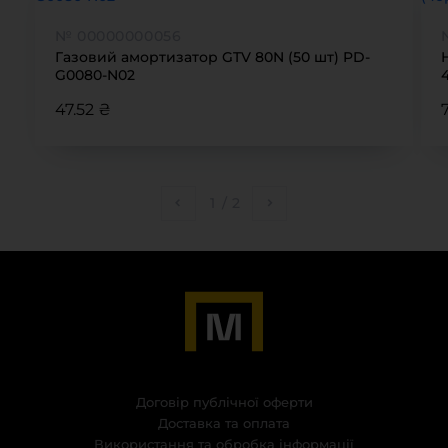
№ 00000000056
Газовий амортизатор GTV 80N (50 шт) PD-
G0080-N02
47.52 ₴
1
/
2
Договір публічної оферти
Доставка та оплата
Використання та обробка інформації