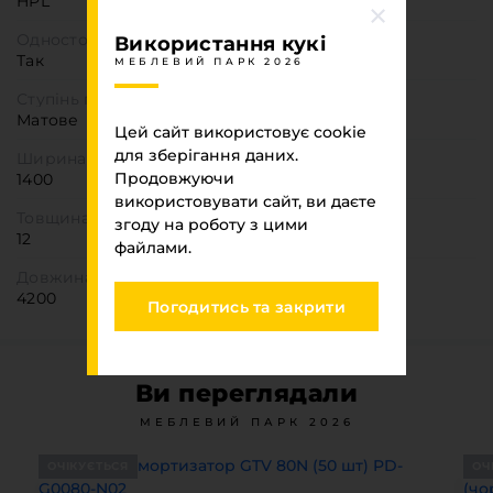
HPL
Одностороння деталь
Використання кукі
Так
МЕБЛЕВИЙ ПАРК 2026
Ступінь глянцю
Матове
Цей сайт використовує cookie
для зберігання даних.
Ширина
Продовжуючи
1400
використовувати сайт, ви даєте
Товщина
згоду на роботу з цими
12
файлами.
Довжина
4200
Погодитись та закрити
Ви переглядали
МЕБЛЕВИЙ ПАРК 2026
ОЧІКУЄТЬСЯ
ОЧ