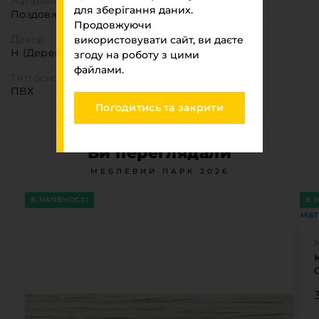
Напрямок текстури
для зберігання даних.
Поздовжня
Продовжуючи
Декор
використовувати сайт, ви даєте
Н (Деревоподібні)
згоду на роботу з цими
файлами.
Тип основи
ПВХ
Погодитись та закрити
Ви переглядали
МЕБЛЕВИЙ ПАРК 2026
В НАЯВНОСТІ
В 