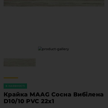
Меблева фурнітура
Стільниці та стінові панелі
Про компанію
Контакти компанії
Доставка та оплата
Вакансії
Виробничі послуги
Завантаження
Програмна заява
В НАЯВНОСТІ
Крайка MAAG Сосна Вибілена
D10/10 PVC 22х1