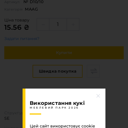
№ D10/10
Артикул
MAAG
Категорія
Ціна товару
15.56 ₴
Задати питання?
Купити
Швидка покупка
Специфікація
МЕБЛЕВИЙ ПАРК 2026
Використання кукі
МЕБЛЕВИЙ ПАРК 2026
Структура поверхні
SE
Цей сайт використовує cookie