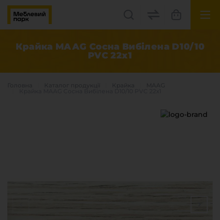
UK
EN
Крайка MAAG Сосна Вибілена D10/10
PVC 22х1
Львів, вул. Бескидська, 35
+38(067) 222 1530
Головна
Каталог продукцiї
Крайка
MAAG
Крайка MAAG Сосна Вибілена D10/10 PVC 22х1
МП Online
Категорії
Плитні матеріали
Крайка