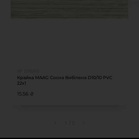
№ D10/10
Крайка MAAG Сосна Вибілена D10/10 PVC
22х1
15.56 ₴
1
/
2