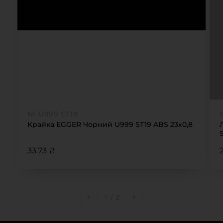
№ U999 ST19
Крайка EGGER Чорний U999 ST19 ABS 23х0,8
33.73 ₴
1
/
2