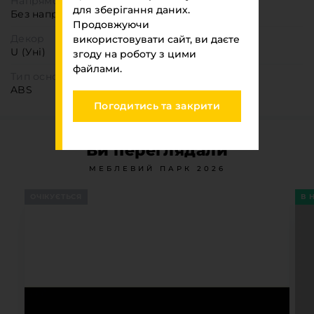
Напрямок текстури
для зберігання даних.
Без напрямку
Продовжуючи
Декор
використовувати сайт, ви даєте
U (Уні)
згоду на роботу з цими
файлами.
Тип основи
ABS
Погодитись та закрити
Ви переглядали
МЕБЛЕВИЙ ПАРК 2026
ОЧІКУЄТЬСЯ
В 