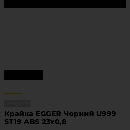
Меблева фурнітура
Стільниці та стінові панелі
Про компанію
Контакти компанії
Доставка та оплата
Вакансії
Виробничі послуги
Завантаження
Програмна заява
ОЧІКУЄТЬСЯ
Крайка EGGER Чорний U999
ST19 ABS 23х0,8