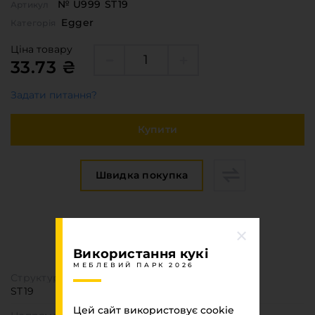
№ U999 ST19
Артикул
Egger
Категорія
Ціна товару
33.73 ₴
Задати питання?
Купити
Швидка покупка
Специфікація
МЕБЛЕВИЙ ПАРК 2026
Використання кукі
МЕБЛЕВИЙ ПАРК 2026
Структура поверхні
ST19
Цей сайт використовує cookie