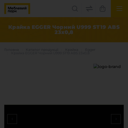
UK
EN
Крайка EGGER Чорний U999 ST19 ABS
23х0,8
Львів, вул. Бескидська, 35
+38(067) 222 1530
Головна
Каталог продукцiї
Крайка
Egger
Крайка EGGER Чорний U999 ST19 ABS 23х0,8
МП Online
Категорії
Плитні матеріали
Крайка