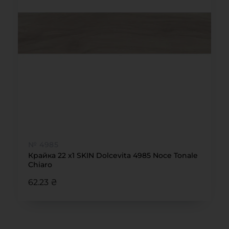
№ 4985
Крайка 22 x1 SKIN Dolcevita 4985 Noce Tonale
Chiaro
62.23 ₴