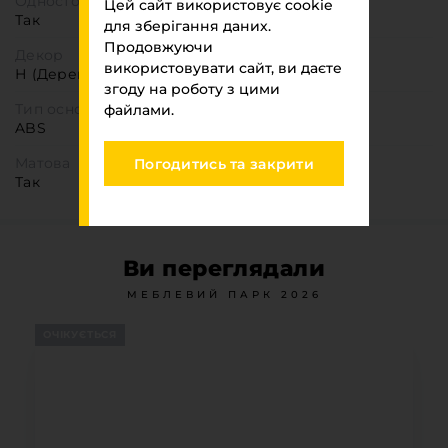
Одностороння деталь
Цей сайт використовує cookie
Так
для зберігання даних.
Продовжуючи
Декор
використовувати сайт, ви даєте
Н (Деревоподібні)
згоду на роботу з цими
Тип основи
файлами.
ABS
Матова
Погодитись та закрити
Так
Ви переглядали
МЕБЛЕВИЙ ПАРК 2026
ОЧІКУЄТЬСЯ