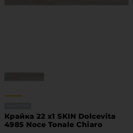
Меблева фурнітура
Стільниці та стінові панелі
Про компанію
Контакти компанії
Доставка та оплата
Вакансії
Виробничі послуги
Завантаження
Програмна заява
ОЧІКУЄТЬСЯ
Крайка 22 x1 SKIN Dolcevita
4985 Noce Tonale Chiaro