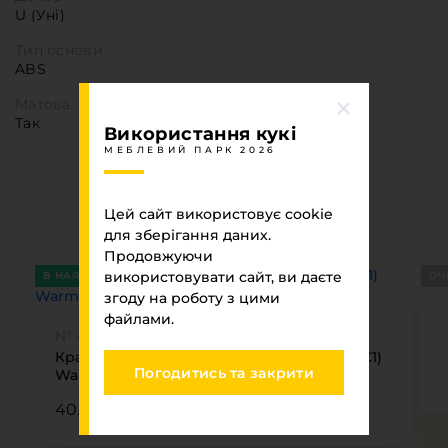
U (Уні)
Тип основи
ABS
Матова
Так
Використання кукі
МЕБЛЕВИЙ ПАРК 2026
Ви переглядали
Цей сайт використовує cookie
для зберігання даних.
МЕБЛЕВИЙ ПАРК 2026
Продовжуючи
використовувати сайт, ви даєте
В НАЯВНОСТІ
ОЧ
згоду на роботу з цими
файлами.
№ 8107
Крайка 22 x1 Artes Carbon 8107(PSM D707 C1)
Погодитись та закрити
Warm Gray
40.00 ₴