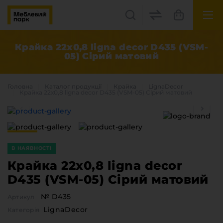
UK
EN
Крайка 22х0,8 ligna decor D435 (VSM-
05) Сірий матовий
Львів, вул. Бескидська, 35
+38(067) 222 1530
Головна
Каталог продукцiї
Крайка
LignaDecor
Крайка 22х0,8 ligna decor D435 (VSM-05) Сірий матовий
МП Online
В НАЯВНОСТІ
Крайка 22х0,8 ligna decor
D435 (VSM-05) Сірий матовий
Категорії
№ D435
Артикул
Плитні матеріали
LignaDecor
Категорія
Крайка