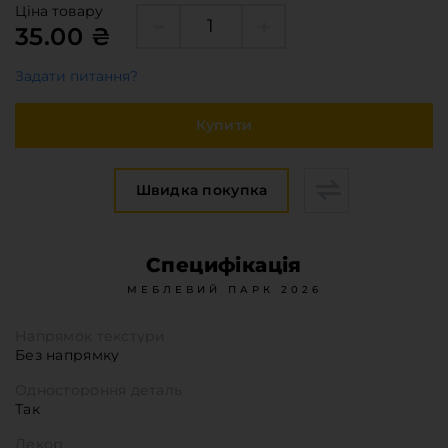
Меблева фурнітура
Ціна товару
35.00 ₴
Стільниці та стінові панелі
Про компанію
Задати питання?
Контакти компанії
Купити
Доставка та оплата
Вакансії
Виробничі послуги
Швидка покупка
Завантаження
Програмна заява
Специфікація
МЕБЛЕВИЙ ПАРК 2026
Напрямок текстури
Без напрямку
Одностороння деталь
Так
Декор