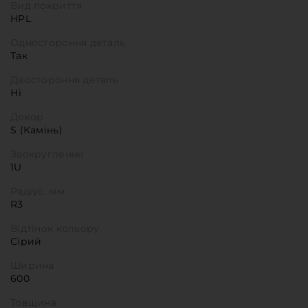
Вид покриття
HPL
Одностороння деталь
Так
Двостороння деталь
Ні
Декор
S (Камінь)
Заокруглення
1U
Радіус, мм
R3
Відтінок кольору
Сірий
Ширина
600
Товщина