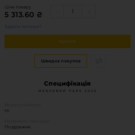
Меблева фурнітура
Ціна товару
Стільниці та стінові панелі
5 313.60 ₴
Про компанію
Задати питання?
Контакти компанії
Доставка та оплата
Купити
Вакансії
Виробничі послуги
Швидка покупка
Завантаження
Програмна заява
Специфікація
МЕБЛЕВИЙ ПАРК 2026
Вологостійкість
Ні
Напрямок текстури
Поздовжня