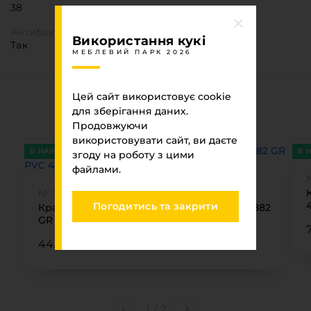
38
Антибактеріальна поверхня
Використання кукі
Так
МЕБЛЕВИЙ ПАРК 2026
Цей сайт використовує cookie
Супутні товари
для зберігання даних.
МЕБЛЕВИЙ ПАРК 2026
Продовжуючи
використовувати сайт, ви даєте
В НАЯВНОСТІ
В 
згоду на роботу з цими
файлами.
№ 5882 GR
Погодитись та закрити
Крайка LIGNA DECOR Шовковий Камінь 5882
GR PVC 42х2
44.00 ₴
1
/
2