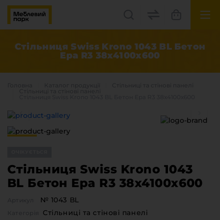
UK
EN
Стільниця Swiss Krono 1043 BL Бетон
Ера R3 38х4100х600
Львів, вул. Бескидська, 35
+38(067) 222 1530
Головна
Каталог продукцiї
Стільниці та стінові панелі
Стільниці та стінові панелі
Стільниця Swiss Krono 1043 BL Бетон Ера R3 38х4100х600
МП Online
ОЧІКУЄТЬСЯ
Стільниця Swiss Krono 1043
BL Бетон Ера R3 38х4100х600
Категорії
№ 1043 ВL
Артикул
Плитні матеріали
Стільниці та стінові панелі
Крайка
Категорія