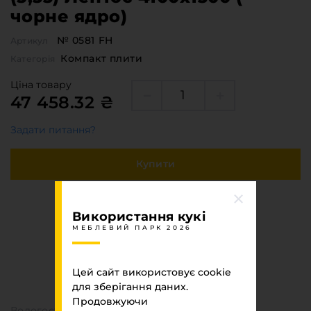
чорне ядро)
№ 0581 FH
Артикул
Компакт плити
Категорія
Ціна товару
47 458.32 ₴
Задати питання?
Купити
Швидка покупка
Використання кукі
МЕБЛЕВИЙ ПАРК 2026
Специфікація
Цей сайт використовує cookie
МЕБЛЕВИЙ ПАРК 2026
для зберігання даних.
Продовжуючи
Вологостійкість