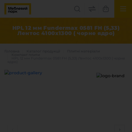
UK
EN
HPL 12 мм Fundermax 0581 FH (5,33)
Лентос 4100x1300 ( чорне ядро)
Львів, вул. Бескидська, 35
+38(067) 222 1530
Головна
Каталог продукцiї
Плитні матеріали
Компакт плити
HPL 12 мм Fundermax 0581 FH (5,33) Лентос 4100x1300 ( чорне
ядро)
МП Online
Категорії
Плитні матеріали
Крайка