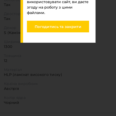
використовувати сайт, ви даєте
Так
згоду на роботу з цими
файлами.
Двостороння деталь
Так
Погодитись та закрити
Декор
S (Камінь)
Ширина
1300
Товщина
12
Матеріал
HLP (ламінат високого тиску)
Країна виробник
Австрія
Колір ядра
Чорний