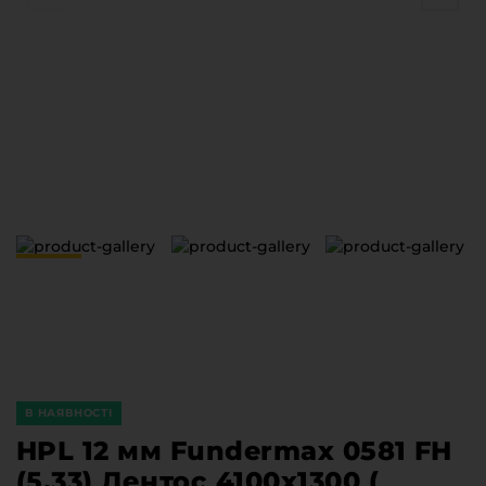
Меблева фурнітура
Стільниці та стінові панелі
Про компанію
Контакти компанії
Доставка та оплата
Вакансії
Виробничі послуги
Завантаження
Програмна заява
В НАЯВНОСТІ
HPL 12 мм Fundermax 0581 FH
(5,33) Лентос 4100x1300 (