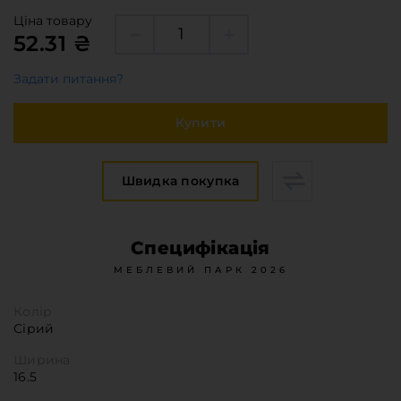
Меблева фурнітура
Ціна товару
Стільниці та стінові панелі
52.31 ₴
Про компанію
Задати питання?
Контакти компанії
Доставка та оплата
Купити
Вакансії
Виробничі послуги
Швидка покупка
Завантаження
Програмна заява
Специфікація
МЕБЛЕВИЙ ПАРК 2026
Колір
Сірий
Ширина
16.5