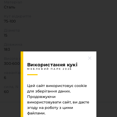
Матеріал
Сталь
Кут відкриття
75-100
Діаметр
15
Довжина
183
Висота фасаду
300-600
Використання кукі
МЕБЛЕВИЙ ПАРК 2026
навантаження,кг
6
Цей сайт використовує cookie
сила, N
для зберігання даних.
60
Продовжуючи
використовувати сайт, ви даєте
згоду на роботу з цими
Ви переглядали
файлами.